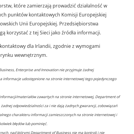
stw, które zamierzają prowadzić działalność w
zych punktów kontaktowych Komisji Europejskiej
wskich Unii Europejskiej. Przedsiębiorstwa
ą korzystać z tej Sieci jako źródła informacji.
kontaktowy dla Irlandii, zgodnie z wymogami
a rynku wewnętrznym.
usiness, Enterprise and Innovation nie przyjmuje żadnej
 za informacje udostępnione na stronie internetowej tego pojedynczego
informacji/materiałów zawartych na stronie internetowej, Department of
ą żadnej odpowiedzialności za i nie dają żadnych gwarancji, zobowiązań
ualnego charakteru informacji zamieszczonych na stronie internetowej i
kolwiek błędów lub pominięć.
znych, nad którymi Department of Business nie ma kontroli i nie