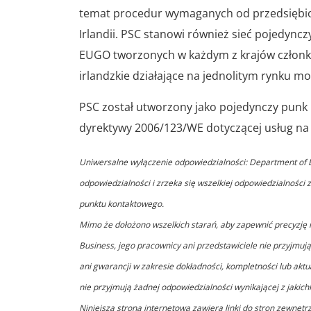
temat procedur wymaganych od przedsiębior
Irlandii. PSC stanowi również sieć pojedync
EUGO tworzonych w każdym z krajów członko
irlandzkie działające na jednolitym rynku mog
PSC został utworzony jako pojedynczy punk 
dyrektywy 2006/123/WE dotyczącej usług n
Uniwersalne wyłączenie odpowiedzialności: Department of B
odpowiedzialności i zrzeka się wszelkiej odpowiedzialności
punktu kontaktowego.
Mimo że dołożono wszelkich starań, aby zapewnić precyzję 
Business, jego pracownicy ani przedstawiciele nie przyjmuj
ani gwarancji w zakresie dokładności, kompletności lub akt
nie przyjmują żadnej odpowiedzialności wynikającej z jakich
Niniejsza strona internetowa zawiera linki do stron zewnętr